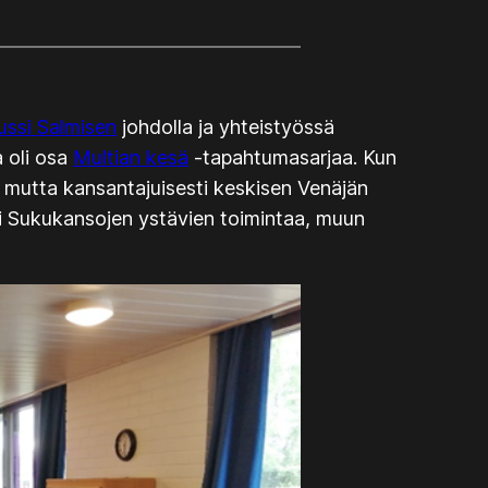
ussi Salmisen
johdolla ja yhteistyössä
a oli osa
Multian kesä
-tapahtumasarjaa. Kun
ti mutta kansantajuisesti keskisen Venäjän
li Sukukansojen ystävien toimintaa, muun