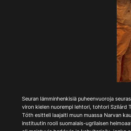
Seuran lämminhenkisiä puheenvuoroja seurasi 
viron kielen nuorempi lehtori, tohtori Szilárd 
Tóth esitteli laajalti muun muassa Narvan kaup
instituutin rooli suomalais-ugrilaisen heimoa