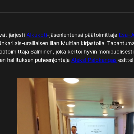
ät järjesti
Alkukoti
-jäsenlehtensä päätoimittaja
Esa-J
karilais-uralilaisen illan Multian kirjastolla. Tapahtum
päätoimittaja Salminen, joka kertoi hyvin monipuolises
n hallituksen puheenjohtaja
Aleksi Palokangas
esitte