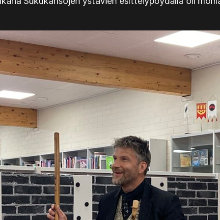
a aikana Sukukansojen ystävien esittelypöydällä oli mo