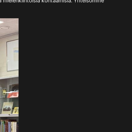
nia mielenkiintoisia kohtaamisia. Yhteisömme