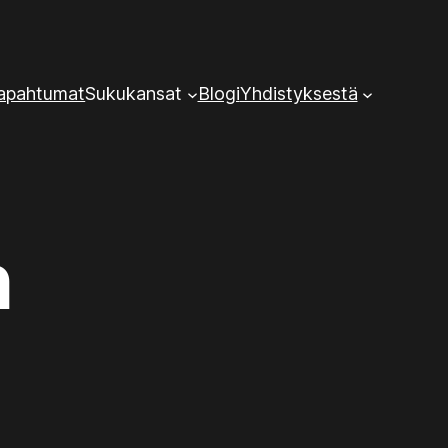
tapahtumat
Sukukansat
Blogi
Yhdistyksestä
n