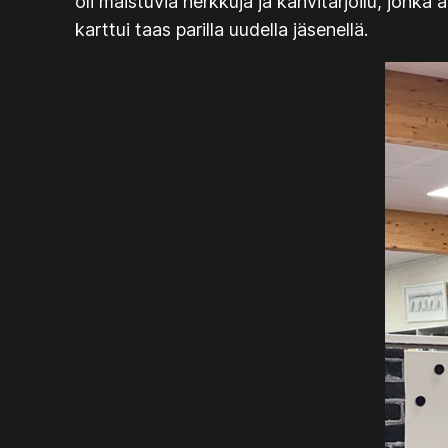
oli maistuvia herkkuja ja kahvitarjoilu, jonk
karttui taas parilla uudella jäsenellä.