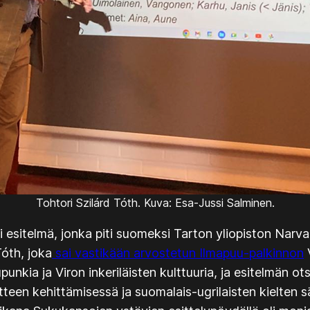
Tohtori Szilárd Tóth. Kuva: Esa-Jussi Salminen.
esitelmä, jonka piti suomeksi Tarton yliopiston Narva
Tóth, joka
sai vastikään arvostetun Ilmapuu-palkinnon
V
unkia ja Viron inkeriläisten kulttuuria, ja esitelmän ot
atteen kehittämisessä ja suomalais-ugrilaisten kielten 