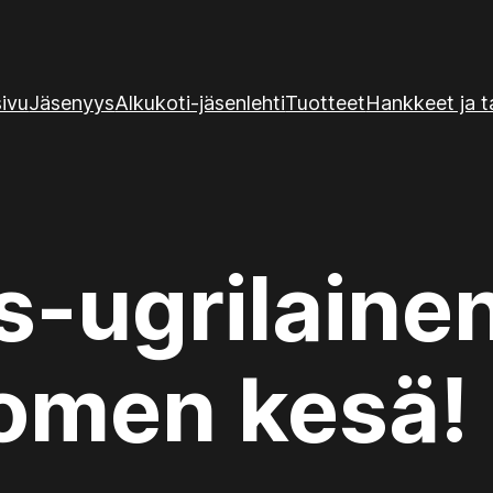
sivu
Jäsenyys
Alkukoti-jäsenlehti
Tuotteet
Hankkeet ja 
s-ugrilaine
omen kesä!