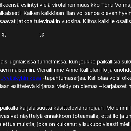
eensä esiintyi vielä virolainen muusikko Tõnu Vorms, 
ikaisesti! Kaiken kaikkiaan illan voi sanoa olevan hyvi
vat jatkoa tulevinakin vuosina. Kiitos kaikille osallist
 ⌘ ⌘
is-ugrilaisissa tunnelmissa, kun joukko paikallisia su
äen maisemiin. Vierailimme Anne Kalliolan
Ilo ja unoh
a
Jyväskylän kesä
-tapahtumasarjaa. Kalliolaa voisi o
viaan esittelevä kirjansa
Meidy on olemas – karjalazet
aikalla karjalaisuutta käsitteleviä runojaan. Molemmilla
uvasivat näyttelyä ennakkoon toteamalla, että Ilo ja u
vaiettua muistia, joka on kulkenut ylisukupolvisesti mi