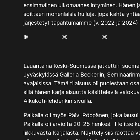
ensimmäinen ulkomaanesiintyminen. Hänen jälk
soittaen monenlaisia huiluja, jopa kahta yhtäa
järjestetyt tapahtumamme (v. 2022 ja 2024) saa
⌘ ⌘ ⌘
Lauantaina Keski-Suomessa jatkettiin suomala
Jyväskylässä Galleria Beckeriin, Seminaarinm
avajaisissa. Tämä tilaisuus oli puolestaan os
sillä hänen karjalaisuutta käsitteleviä valoku
Alkukoti
-lehdenkin sivuilla.
Paikalla oli myös Päivi Röppänen, joka lausui p
Paikalla oli arviolta 20–25 henkeä. He itse k
liikkuvasta Karjalasta. Näyttely siis raottaa 