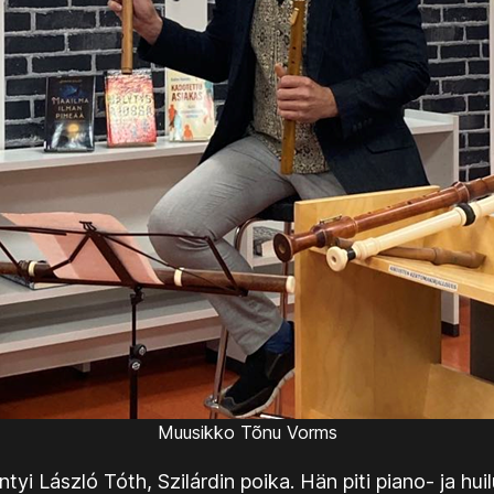
Muusikko Tõnu Vorms
ntyi László Tóth, Szilárdin poika. Hän piti piano- ja hu