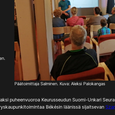
en.
Päätoimittaja Salminen. Kuva: Aleksi Palokangas
kaksi puheenvuoroa Keurusseudun Suomi-Unkari Seuralt
yyskaupunkitoimintaa Békésin läänissä sijaitsevan
Szar