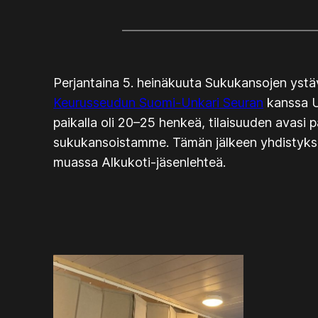
Perjantaina 5. heinäkuuta Sukukansojen ystäv
Keurusseudun Suomi-Unkari Seuran
kanssa Un
paikalla oli 20–25 henkeä, tilaisuuden avasi 
sukukansoistamme. Tämän jälkeen yhdistykse
muassa
Alkukoti
-jäsenlehteä.