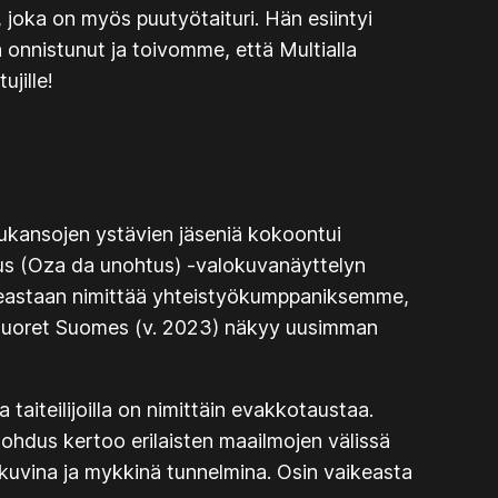
joka on myös puutyötaituri. Hän esiintyi
n onnistunut ja toivomme, että Multialla
ujille!
kukansojen ystävien jäseniä kokoontui
dus (Oza da unohtus)
-valokuvanäyttelyn
ikeastaan nimittää yhteistyökumppaniksemme,
 nuoret Suomes
(v. 2023) näkyy uusimman
 taiteilijoilla on nimittäin evakkotaustaa.
nohdus kertoo erilaisten maailmojen välissä
elikuvina ja mykkinä tunnelmina. Osin vaikeasta