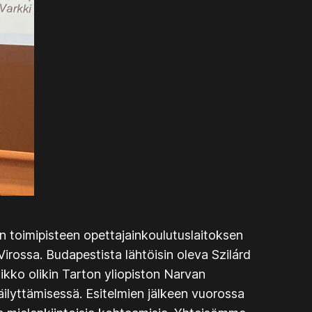
n toimipisteen opettajainkoulutuslaitoksen
irossa. Budapestista lähtöisin oleva Szilárd
sikko olikin
Tarton yliopiston Narvan
säilyttämisessä
. Esitelmien jälkeen vuorossa