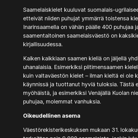
Saamelaiskielet kuuluvat suomalais-ugrilaisee
etteivät niiden puhujat ymmärrä toistensa kie
Inarinsaamella on vähän päälle 400 puhujaa 
saamentaitoinen saamelaisväestö on kaksikieli
kirjallisuudessa.
Kaiken kaikkiaan saamen kieliä on jäljellä yhde
uhanalaisia. Esimerkiksi piitimensaamen kiele
kuin valtaväestön kielet – ilman kieltä ei ole k
käynnissä ja tuottanut hyviä tuloksia. Tästä 
myöhäistä, ja esimerkiksi Venäjällä Kuolan ni
puhujaa, molemmat vanhuksia.
Oikeudellinen asema
Väestörekisterikeskuksen mukaan 31. lokakuu