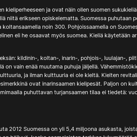
n kieliperheeseen ja ovat näin ollen suomen sukukieliä.
liä niitä erikseen opiskelematta. Suomessa puhutaan po
ja koltansaamella noin 300. Pohjoissaamella on Suom
nen eli he osaavat myös suomea. Kieliä käytetään arkis
ksän: kildinin-, koltan-, inarin-, pohjois-, luulajan-, p
llä on vain enää muutama puhuja jäljellä. Vähemmistökie
ulttuuria, ja ilman kulttuuria ei ole kieltä. Kielten revit
esimerkkinä ovat inarinsaamen kielipesät. Paljon on kui
emimaalla puhuttavan turjansaamen tilaa ei tiedetä: vuo
ta 2012 Suomessa on yli 5,4 miljoona asukasta, joista