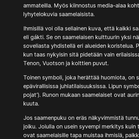
ammateilla. Myös kiinnostus media-alaa koht
lyhytelokuvia saamelaisista.
Ihmisillä voi olla sellainen kuva, että kaikk
eli
gákti
. Se on saamelaisen kulttuurin yksi 
soveliasta yhdistellä eri alueiden koristelua
kun taas nykyisin sitä pidetään vain erilaisis
Tenon, Vuotson ja kolttien puvut.
Toinen symboli, joka herättää huomiota, on s
epävirallisissa juhlatilaisuuksissa. Lipun sy
pojat’). Runon mukaan saamelaiset ovat auring
kuuta.
Jos saamenpuku on eräs näkyvimmistä tunnusme
joiku. Joiulla on usein syvempi merkitys kuin t
ovat saamelaisille tapa muistaa ihmisiä, paik