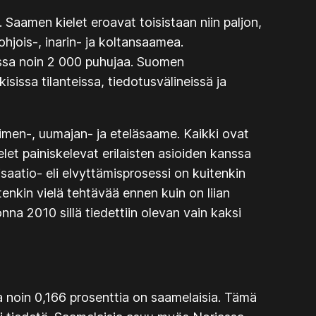
 Saamen kielet eroavat toisistaan niin paljon,
hjois-, inarin- ja koltansaamea.
essa noin 2 000 puhujaa. Suomen
issa tilanteissa, tiedotusvälineissä ja
iitimen-, uumajan- ja eteläsaame. Kaikki ovat
let painiskelevat erilaisten asioiden kanssa
alisaatio- eli elvyttämisprosessi on kuitenkin
tenkin vielä tehtävää ennen kuin on liian
nna 2010 sillä tiedettiin olevan vain kaksi
 noin 0,166 prosenttia on saamelaisia. Tämä