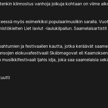
Etenkin kiinnostus vanhoja joikuja kohtaan on viime aik
nteessä myös esimerkiksi populaarimusiikin saralla. Vu
kielten Liet lavlut -laulukilpailun. Saamelaisartisti
ahtumien ja festivaalien kautta, jotka keräävät saamela
ojen elokuvafestivaali Skábmagovat eli Kaamoksen kuv
 musiikkifestivaali Ijahis idja, joka saa saamelaisia s
tuutti