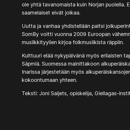
ole yhtä tavanomaista kuin Norjan puolella. 
saamelaiset eivät joikaa.
Uutta ja vanhaa yhdistellään paitsi joikuperi
SomBy voitti vuonna 2009 Euroopan vähemmistö
musiikkityylien kirjoa folkmusiikista räppiin.
Kulttuuri elää nykypäivänä myös erilaisten tap
Sápmiä. Suomessa mainittakoon alkuperäiskans
Inarissa järjestetään myös alkuperäiskansojen
kokoontumaan yhteen.
Teksti: Joni Saijets, opiskelija, Giellagas-insti