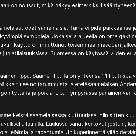
aan on noussut, mikä näkyy esimerkiksi lisääntyneenä
i saamelaiset ovat samanlaisia. Tämä ei pidä paikkaans
näkyvimpiä symboleja. Jokaisella alueella on oma
gáktin
. Puvun käyttö on muuttunut toisen maailmasodan jälkeen
sa juhlatilaisuuksissa. Suomessa on käytössä viiden eri 
aamen lippu. Saamen lipulla on yhteensä 11 liputuspäiv
mboliikka tulee noitarummusta ja eteläsaamelaisen Ander
on tyttäriä ja poikia. Lipun ympyrässä punainen väri k
rkeistä saamelaisessa kulttuurissa, niin sitten kuulu
avallisella laululla. Laulussa sanat kertovat jostain, kun
koja, eläimiä ja tapahtumia. Joikuperinnettä ylläpidetä