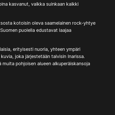
oina kasvanut, vaikka suinkaan kaikki
otsosta kotoisin oleva saamelainen rock-yhtye
t Suomen puolella edustavat laajaa
isia, erityisesti nuoria, yhteen ympäri
ia, joka järjestetään talvisin Inarissa.
ekä muita pohjoisen alueen alkuperäiskansoja