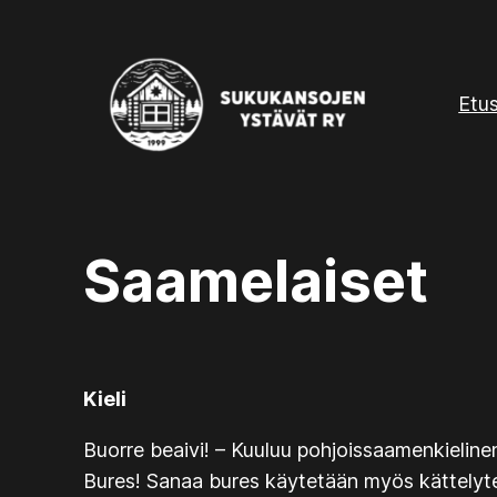
Etu
Saamelaiset
Kieli
Buorre beaivi!
– Kuuluu pohjoissaamenkielinen
Bures!
Sanaa
bures
käytetään myös kättelyter