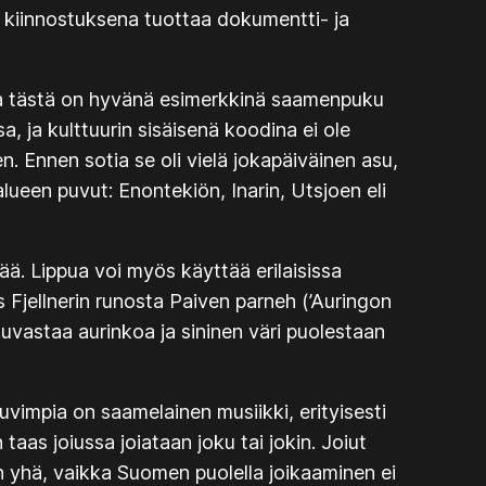
 kiinnostuksena tuottaa dokumentti- ja
a ja tästä on hyvänä esimerkkinä saamenpuku
sa
, ja kulttuurin sisäisenä koodina ei ole
. Ennen sotia se oli vielä jokapäiväinen asu,
alueen puvut: Enontekiön, Inarin, Utsjoen eli
ää. Lippua voi myös käyttää erilaisissa
s Fjellnerin runosta
Paiven parneh
(’Auringon
uvastaa aurinkoa ja sininen väri puolestaan
vimpia on saamelainen musiikki, erityisesti
 taas joiussa joiataan joku tai jokin. Joiut
än yhä, vaikka Suomen puolella joikaaminen ei