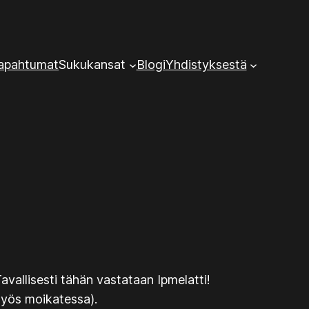
tapahtumat
Sukukansat
Blogi
Yhdistyksestä
Tavallisesti tähän vastataan
Ipmelatti!
myös moikatessa).