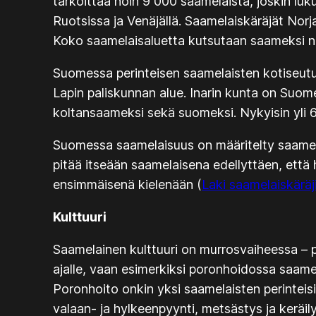
tarkoittaa noin 9 000 saamelaista, joskin lu
Ruotsissa ja Venäjällä. Saamelaiskäräjät No
Koko saamelaisaluetta kutsutaan saameksi n
Suomessa perinteisen saamelaisten kotiseutu
Lapin paliskunnan alue. Inarin kunta on Suomen a
koltansaameksi sekä suomeksi. Nykyisin yli 6
Suomessa saamelaisuus on määritelty saamela
pitää itseään saamelaisena edellyttäen, että
ensimmäisenä kielenään (
Laki saamelaiskäräji
Kulttuuri
Saamelainen kulttuuri on murrosvaiheessa – p
ajalle, vaan esimerkiksi poronhoidossa saame
Poronhoito onkin yksi saamelaisten perinteisi
valaan- ja hylkeenpyynti, metsästys ja keräily