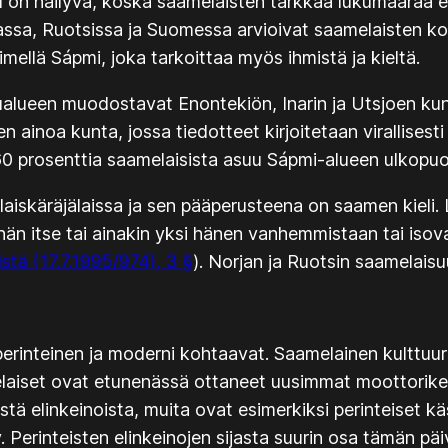
ku on häilyvä, koska saamelaisten tarkkaa lukumäärää e
rjassa, Ruotsissa ja Suomessa arvioivat saamelaisten 
imellä
Sápmi
, joka tarkoittaa myös ihmistä ja kieltä.
alueen muodostavat Enontekiön, Inarin ja Utsjoen ku
inoa kunta, jossa tiedotteet kirjoitetaan virallisesti nel
0 prosenttia saamelaisista asuu Sápmi-alueen ulkopuol
iskäräjälaissa ja sen pääperusteena on saamen kieli.
 hän itse tai ainakin yksi hänen vanhemmistaan tai i
stä (17.7.1995/974), 3 §
). Norjan ja Ruotsin saamelais
erinteinen ja moderni kohtaavat. Saamelainen kulttuuri
laiset ovat etunenässä ottaneet uusimmat moottorikelk
stä elinkeinoista, muita ovat esimerkiksi perinteiset 
. Perinteisten elinkeinojen sijasta suurin osa tämän päi