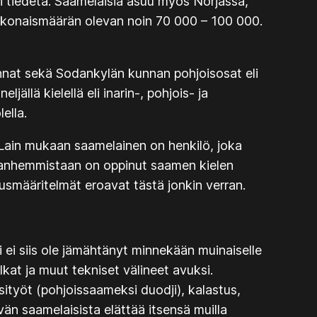
i tiedetä. Saamelaisia asuu myös Norjassa,
kokonaismäärän olevan noin 70 000 – 100 000.
nnat sekä Sodankylän kunnan pohjoisosat eli
jällä kielellä eli inarin-, pohjois- ja
ella.
 Lain mukaan saamelainen on henkilö, joka
sovanhemmistaan on oppinut saamen kielen
uusmääritelmät eroavat tästä jonkin verran.
 ei siis ole jämähtänyt minnekään muinaiselle
at ja muut tekniset välineet avuksi.
käsityöt (pohjoissaameksi
duodji
), kalastus,
vän saamelaisista elättää itsensä muilla