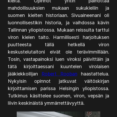
kieltä. Opinnot yritin painottaa
mahdollisuuksien mukaan sukukieliin ja
suomen kielten historiaan. Sivuaineenani oli
luonnollisestikin historia, ja vaihdossa kävin
Tallinnan yliopistossa. Mukaan reissulta tarttui
viron kielen taito. Harmillisesti harjoituksen
puutteesta tällä hetkellä viron
keskustelutaitoni eivät ole terävimmillään.
Tosin, vastapainoksi luen viroksi päivittäin ja
tätä kirjoittaessani kuuntelen virolaisen
jääkiekkoilijan
Robert Rooban
haastattelua.
Nykyisin opinnot jatkuvat väitöskirjan
kirjoittamisen parissa Helsingin yliopistossa.
Tutkimus käsittelee suomen, viron, vepsän ja
liivin keskinäistä ymmärrettävyyttä.