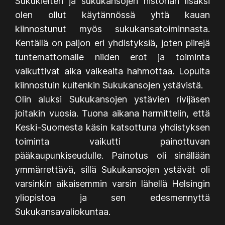
Sukukielten ja sukukansojen historian lisäksi
olen ollut käytännössä yhtä kauan
kiinnostunut myös sukukansatoiminnasta.
Kentällä on paljon eri yhdistyksiä, joten piirejä
tuntemattomalle niiden erot ja toiminta
vaikuttivat aika vaikealta hahmottaa. Lopulta
kiinnostuin kuitenkin Sukukansojen ystävistä.
Olin aluksi Sukukansojen ystävien rivijäsen
joitakin vuosia. Tuona aikana harmittelin, että
Keski-Suomesta käsin katsottuna yhdistyksen
toiminta vaikutti painottuvan
pääkaupunkiseudulle. Painotus oli sinällään
ymmärrettävä, sillä Sukukansojen ystävät oli
varsinkin aikaisemmin varsin lähellä Helsingin
yliopistoa ja sen edesmennyttä
Sukukansavaliokuntaa.