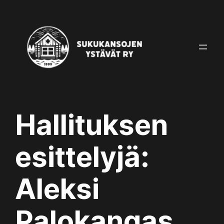
Skip
to
content
Hallituksen
esittelyjä:
Aleksi
Palokangas