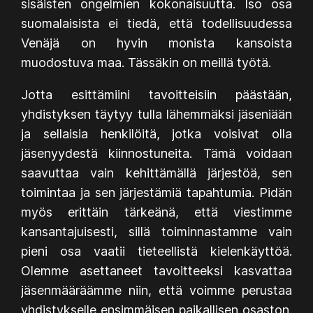
sisäisten ongelmien kokonaisuutta. Iso osa
suomalaisista ei tiedä, että todellisuudessa
Venäjä on hyvin monista kansoista
muodostuva maa. Tässäkin on meillä työtä.
Jotta esittämiini tavoitteisiin päästään,
yhdistyksen täytyy tulla lähemmäksi jäseniään
ja sellaisia henkilöitä, jotka voisivat olla
jäsenyydestä kiinnostuneita. Tämä voidaan
saavuttaa vain kehittämällä järjestöä, sen
toimintaa ja sen järjestämiä tapahtumia. Pidän
myös erittäin tärkeänä, että viestimme
kansantajuisesti, sillä toiminnastamme vain
pieni osa vaatii tieteellistä kielenkäyttöä.
Olemme asettaneet tavoitteeksi kasvattaa
jäsenmääräämme niin, että voimme perustaa
yhdistykselle ensimmäisen paikallisen osaston.