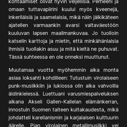
kohtaamiset olivat hyvin veljellisiä. Perheeni ja
omaan tuttavapiirini kuului myös kveenejä,
inkeriläisiä ja saamelaisia, mikä näin jälkikäteen
ajatellen varmaankin avarsi valtaväestöön
kuuluvan lapsen maailmankuvaa. Jo tuolloin
katselin karttoja ja mietin, että minkähänlaisia
ihmisiä tuollakin asuu ja mitä kieltä ne puhuvat.
Tässä suhteessa en ole onneksi muuttunut.
Muutamaa vuotta myöhemmin aika monta
asiaa loksahti kohdilleen: Tutustuin virolaiseen
punk-musiikkiin ja lukiossa olin aika vahvoilla
äidinkielessä. Luettuani varusmiespalveluksen
aikana Akseli Gallen-Kallelan elämänkerran,
innostuin Suomen taiteen kultakaudesta, mikä
johdatteli karelianismin ja karjalaisen kulttuurin
äärelle. Pian virolainen metallimusiikki vei