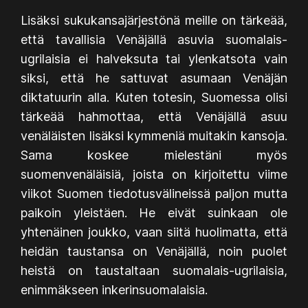
Lisäksi sukukansajärjestönä meille on tärkeää,
että tavallisia Venäjällä asuvia suomalais-
ugrilaisia ei halveksuta tai ylenkatsota vain
siksi, että he sattuvat asumaan Venäjän
diktatuurin alla. Kuten totesin, Suomessa olisi
tärkeää hahmottaa, että Venäjällä asuu
venäläisten lisäksi kymmeniä muitakin kansoja.
Sama koskee mielestäni myös
suomenvenäläisiä, joista on kirjoitettu viime
viikot Suomen tiedotusvälineissä paljon mutta
paikoin yleistäen. He eivät suinkaan ole
yhtenäinen joukko, vaan siitä huolimatta, että
heidän taustansa on Venäjällä, noin puolet
heistä on taustaltaan suomalais-ugrilaisia,
enimmäkseen inkerinsuomalaisia.