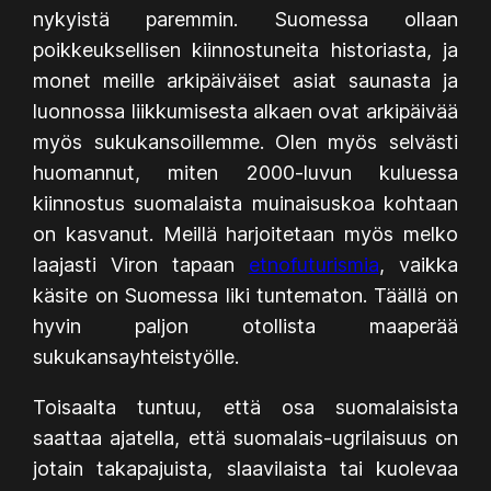
nykyistä paremmin. Suomessa ollaan
poikkeuksellisen kiinnostuneita historiasta, ja
monet meille arkipäiväiset asiat saunasta ja
luonnossa liikkumisesta alkaen ovat arkipäivää
myös sukukansoillemme. Olen myös selvästi
huomannut, miten 2000-luvun kuluessa
kiinnostus suomalaista muinaisuskoa kohtaan
on kasvanut. Meillä harjoitetaan myös melko
laajasti Viron tapaan
etnofuturismia
, vaikka
käsite on Suomessa liki tuntematon. Täällä on
hyvin paljon otollista maaperää
sukukansayhteistyölle.
Toisaalta tuntuu, että osa suomalaisista
saattaa ajatella, että suomalais-ugrilaisuus on
jotain takapajuista, slaavilaista tai kuolevaa