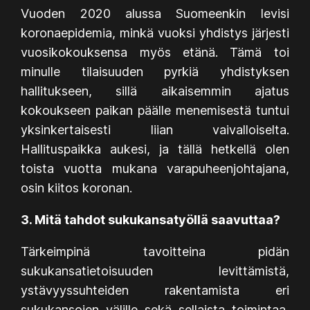
Vuoden 2020 alussa Suomeenkin levisi
koronaepidemia, minkä vuoksi yhdistys järjesti
vuosikokouksensa myös etänä. Tämä toi
minulle tilaisuuden pyrkiä yhdistyksen
hallitukseen, sillä aikaisemmin ajatus
kokoukseen paikan päälle menemisestä tuntui
yksinkertaisesti liian vaivalloiselta.
Hallituspaikka aukesi, ja tällä hetkellä olen
toista vuotta mukana varapuheenjohtajana,
osin kiitos koronan.
3. Mitä tahdot sukukansatyöllä saavuttaa?
Tärkeimpinä tavoitteina pidän
sukukansatietoisuuden levittämistä,
ystävyyssuhteiden rakentamista eri
sukukansojen välille sekä sellaista toimintaa,