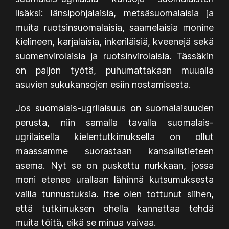
lisäksi: länsipohjalaisia, metsäsuomalaisia ja
muita ruotsinsuomalaisia, saamelaisia monine
kielineen, karjalaisia, inkeriläisiä, kveenejä sekä
suomenvirolaisia ja ruotsinvirolaisia. Tässäkin
on paljon työtä, puhumattakaan muualla
asuvien sukukansojen esiin nostamisesta.
Jos suomalais-ugrilaisuus on suomalaisuuden
perusta, niin samalla tavalla suomalais-
ugrilaisella kielentutkimuksella on ollut
maassamme suorastaan kansallistieteen
asema. Nyt se on puskettu nurkkaan, jossa
moni etenee urallaan lähinnä kutsumuksesta
vailla tunnustuksia. Itse olen tottunut siihen,
että tutkimuksen ohella kannattaa tehdä
muita töitä, eikä se minua vaivaa.