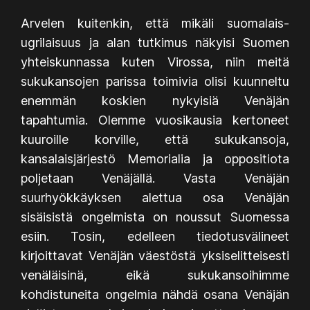
Arvelen kuitenkin, että mikäli suomalais-
ugrilaisuus ja alan tutkimus näkyisi Suomen
yhteiskunnassa kuten Virossa, niin meitä
sukukansojen parissa toimivia olisi kuunneltu
enemmän koskien nykyisiä Venäjän
tapahtumia. Olemme vuosikausia kertoneet
kuuroille korville, että sukukansoja,
kansalaisjärjestö Memorialia ja oppositiota
poljetaan Venäjällä. Vasta Venäjän
suurhyökkäyksen alettua osa Venäjän
sisäisistä ongelmista on noussut Suomessa
esiin. Tosin, edelleen tiedotusvälineet
kirjoittavat Venäjän väestöstä yksiselitteisesti
venäläisinä, eikä sukukansoihimme
kohdistuneita ongelmia nähdä osana Venäjän