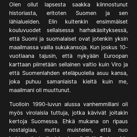
Olen ollut lapsesta saakka kiinnostunut
historiasta, eritoten Suomen ja sen
lähialueiden. Elin kuitenkin ensimmäiset
kouluvuodet sellaisessa harhakäsityksessä,
että Suomi ja suomalaiset ovat jotenkin yksin
maailmassa vailla sukukansoja. Kun joskus 10-
vuotiaana tajusin, että nykyään Euroopan
karttaan piirretään sellainen valtio kuin Viro ja
että Suomenlahden eteläpuolella asuu kansa,
joka puhuu samanlaista kieltä kuin me,
maailmani oli muuttunut.
Tuolloin 1990-luvun alussa vanhemmillani oli
myös virolaisia tuttuja, jotka kävivät joitakin
kertoja Suomessa. Ehkä mukana on ripaus
nostalgiaa, mutta muistelen, että nuo