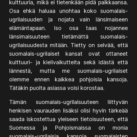
kulttuuria, mikä ei tietenkään pidä paikkaansa.
Osa ehkä haluaa unohtaa koko suomalais-
ugrilaisuuden ja nojata vain länsimaiseen
elämäntapaan. Iso osa taas nojannee
länsimaisuuteen tietämättä suomalais-
ugrilaisuudesta mitään. Tietty on selvää, että
suomalais-ugrilaiset kansat ovat ottaneet
kulttuuri- ja kielivaikutteita sekä idästä että
lännestä, mutta me suomalais-ugrilaiset
olemme ennen kaikkea pohjoisia kansoja.
Tätäkin puolta asiassa voisi korostaa.
Tämän suomalais-ugrilaisuuteen liittyvän
henkisen vaurauden lisäksi olisi hyvin tärkeää
saada iskostettua yleiseen tietoisuuteen, että
Suomessa ja Pohjoismaissa on monia
suomalais-ugrilaisia kansoja suomalaisten