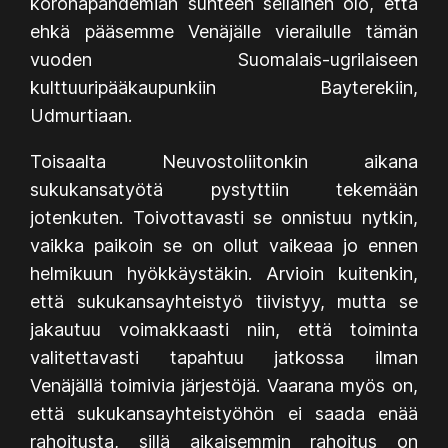
koronapandemian suhteen sellainen olo, että
ehkä pääsemme Venäjälle vierailulle tämän
vuoden Suomalais-ugrilaiseen
kulttuuripääkaupunkiin Bayterekiin,
Udmurtiaan.
Toisaalta Neuvostoliitonkin aikana
sukukansatyötä pystyttiin tekemään
jotenkuten. Toivottavasti se onnistuu nytkin,
vaikka paikoin se on ollut vaikeaa jo ennen
helmikuun hyökkäystäkin. Arvioin kuitenkin,
että sukukansayhteistyö tiivistyy, mutta se
jakautuu voimakkaasti niin, että toiminta
valitettavasti tapahtuu jatkossa ilman
Venäjällä toimivia järjestöjä. Vaarana myös on,
että sukukansayhteistyöhön ei saada enää
rahoitusta, sillä aikaisemmin rahoitus on