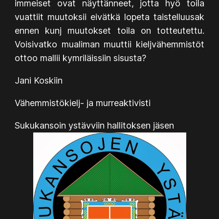
immeiset ovat näyttänneet, jotta hyö toila
vuattiit muutoksii eivätkä lopeta taistelluusak
ennen kunj muutokset toila on totteutettu.
Voisivatko mualiman muuttii kieljvähemmistöt
ottoo mallii kymriläissiin sisusta?
Jani Koskiin
Vähemmistökielj- ja murreaktivisti
Sukukansoin ystävviin hallitoksen jäsen