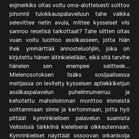
esjmerkiks oltas voitu oma-alotteisesti soittoo
johonnii tulokkauspalavelluun tahe vaikka
selevittee netin avula, mittee kysseiset viis
sannoo resetisä tarkottaat? Tahe siitten oltas
vuan voitu luottoo assiikasseen, jotta hiän
ihek ymmärttää annosteluohjiin, joka on
kirjutettu hänen äitinkielellään, eikä sitä tarvihe
hänelen sen enempee selitteek…
Mielenosotoksen lisäks sosijaalisessa
metijassa on levitelty kysseisen aptiekkiketjun
assiikaspalavelun puhelinnumerruu ja
kehotettu maholisimman monttoo immeistä
soittammaan sinne ja kertommaan, jotta hyö
pittäät kymrinkielisen palavelun suamista
Veilssissä tärkkiinä kielelisenä oikkeutennaan.
Kymrinkieliset näyttäät ossoovan orkanisoija