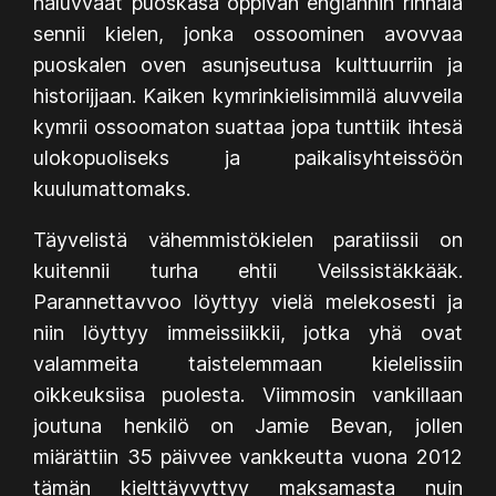
haluvvaat puoskasa oppivan englannin rinnala
sennii kielen, jonka ossoominen avovvaa
puoskalen oven asunjseutusa kulttuurriin ja
historijjaan. Kaiken kymrinkielisimmilä aluvveila
kymrii ossoomaton suattaa jopa tunttiik ihtesä
ulokopuoliseks ja paikalisyhteissöön
kuulumattomaks.
Täyvelistä vähemmistökielen paratiissii on
kuitennii turha ehtii Veilssistäkkääk.
Parannettavvoo löyttyy vielä melekosesti ja
niin löyttyy immeissiikkii, jotka yhä ovat
valammeita taistelemmaan kielelissiin
oikkeuksiisa puolesta. Viimmosin vankillaan
joutuna henkilö on Jamie Bevan, jollen
miärättiin 35 päivvee vankkeutta vuona 2012
tämän kielttäyvyttyy maksamasta nuin