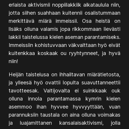
erlaista aktivismii noppiilakkiik aikataulula niin,
jotta siihen suahhaan kuitennii osalistummaan
merkittävä miärä immeissii. Osa heistä on
lisäks olluna valamis jopa rikkommaan lievästi
lakkii taistelussa kielen aseman parantamiseks.
Immeissiin kohistuvvaan väkvalttaan hyö eivät
kuitenkkaa koskaak ou ryyhtynneet, ja hyvä
niin!
Heijän taistelusa on ihhailtavan miärätietosta,
ja ylleesä hyö ovattii lopulta suavuttanneettii
tavotteesak. Valtijovalta ei suinkkaak ouk
olluna innola parantamassa kymrin kielen
asemmoo ihan hyvvee hyvvyyttään, vuan
parannuksiin taustala on aina olluna voimakas
ja luajamittanen kansalaisaktivismi, jolla