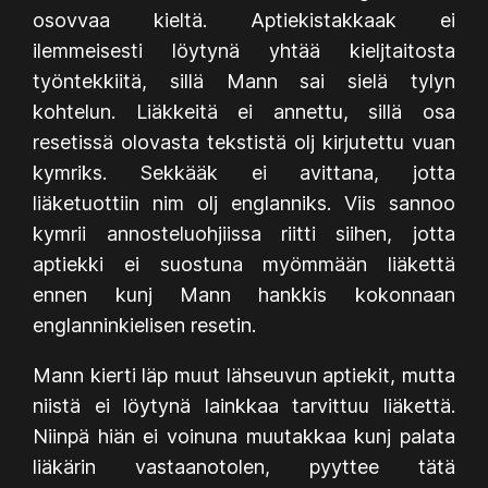
osovvaa kieltä. Aptiekistakkaak ei
ilemmeisesti löytynä yhtää kieljtaitosta
työntekkiitä, sillä Mann sai sielä tylyn
kohtelun. Liäkkeitä ei annettu, sillä osa
resetissä olovasta tekstistä olj kirjutettu vuan
kymriks. Sekkääk ei avittana, jotta
liäketuottiin nim olj englanniks. Viis sannoo
kymrii annosteluohjiissa riitti siihen, jotta
aptiekki ei suostuna myömmään liäkettä
ennen kunj Mann hankkis kokonnaan
englanninkielisen resetin.
Mann kierti läp muut lähseuvun aptiekit, mutta
niistä ei löytynä lainkkaa tarvittuu liäkettä.
Niinpä hiän ei voinuna muutakkaa kunj palata
liäkärin vastaanotolen, pyyttee tätä