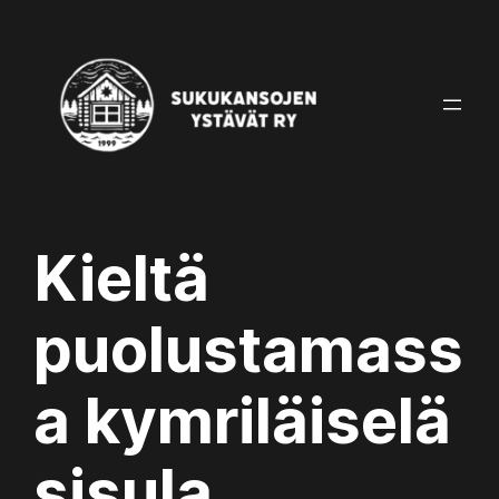
Skip
to
content
Kieltä
puolustamass
a kymriläiselä
sisula