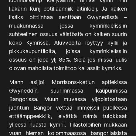
luonnolisemp kieljvalinta, oljhaa kymri niin
liäkärin kunj potillaanniik äitinkielj. Ja kaiken
lisäks olttiinhaa senttään Gwynedissä –
muakunnassa jossa kymrinkielissiin
suhteelinen ossuus väistöstä on kaiken suurin
koko Kymrissä. Aluvveelta löyttyy kyllii ja
pikkukaupuntiloita, joissa kymrinkielissiin
ossuus on jopa ylj 85%. Sielä jos missä luulis
olovan maholista toimittoo kai assiit kymriks.
Mann asijjoi Morrisons-ketjun aptiekissa
Gwyneddin suurimmassa kaupunnissa
Bangorissa. Muun muvassa yljopistostaan
juohtuin Bangor vettää immeissii puolleesa
ettäämppeekkiik, eivätkä nämä tulokkaat
ylleesä huasta kymrii. Tilastoloihen mukkaan
vuan hieman kolommaasosa bangorilaisista