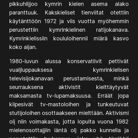
pikkuhiljjoo kymrin kielen asema alako
paranttuuk. Kakskieliset tienviitat otettiin
käytänttöön 1972 ja viis vuotta myöhemmin
perustettiin kymrinkielinen ratijokanava.
Kymrinkielissiin koululoihennii miärä kasvo
koko aijan.
1980-luvun alussa konservatiivit pettivät
vualjluppauksesa kymrinkielisen
televisijokanavan perustamisesta, minkä
seurrauksena aktivistit kielttäytyvät
maksamasta tv-lupamaksuusa. Erräät jopa
kiipesivät tv-mastoloihen ja tunkeutuvat
stutijoloihen osottaakseen mielttään. Aktivismi
olj niin voimakasta, jotta lopulta vuona 1982
mielenosottajjiin iäntä olj pakko kunnella ja