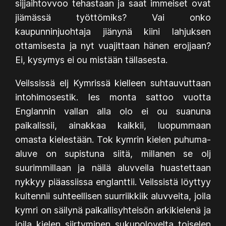
sijjaihtovvoo tehastaan ja saat immeiset ovat
jiämässä työttömiks? Vai onko
kaupunninjuohtaja jiänynä kiini lahjuksen
ottamisesta ja nyt vuajittaan hänen erojjaan?
Ei, kysymys ei ou mistään tällasesta.
Veilssissä elj Kymrissä kielleen suhtauvuttaan
intohimosestik. Ies monta sattoo vuotta
Englannin vallan alla olo ei ou suanuna
paikalissii, ainakkaa kaikkii, luopummaan
omasta kielestään. Tok kymrin kielen puhuma-
aluve on supistuna siitä, millanen se olj
suurimmillaan ja näilä aluvveila huastettaan
nykkyy piäassiissa englanttii. Veilssistä löyttyy
kuitennii suhteellisen suurriikkiik aluvveita, joila
kymri on säilynä paikallisyhteisön arkikielenä ja
joila kielen siirtyminen sukupolovelta toiselen