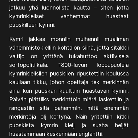
jatkuu yhä luonnolista kautta – siten jotta
kymrinkieliset vanhemmat huastaat
puoskilleen kymrii.
Kymri jakkaa monniin muihennii mualiman
vähemmistökielliin kohtalon siinä, jotta sitäkkii
valtijo on yrittänä tukahuttoo aktiivisela
sortopolitiikala. 1800-luvun loppupuolela
kymrinkielisilen puoskilen ripustettiin koulussa
kaullaan tikku, johon opettaja tek merkinnän
aina kun puoskan kuulttiin huastavan kymrii.
Päivän piättiiks merkinttöin miärä laskettiin ja
rangastiin sitä pahemmin, mitä enemmän
merkintöjä olj kertynä. Näin yritettiin kitkii
puoskista kymrin kielj ja suaha heijät
huastammaan keskennään englanttii.