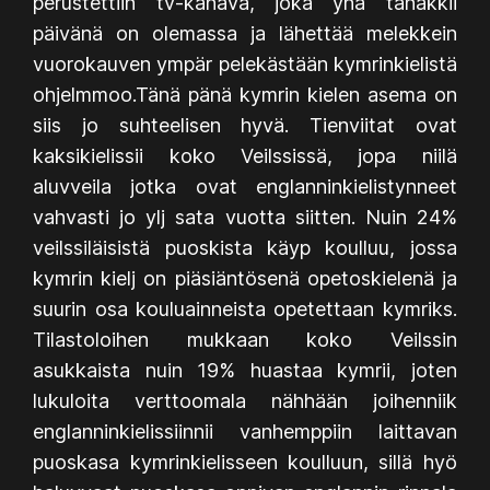
perustettiin tv-kanava, joka yhä tänäkkii
päivänä on olemassa ja lähettää melekkein
vuorokauven ympär pelekästään kymrinkielistä
ohjelmmoo.Tänä pänä kymrin kielen asema on
siis jo suhteelisen hyvä. Tienviitat ovat
kaksikielissii koko Veilssissä, jopa niilä
aluvveila jotka ovat englanninkielistynneet
vahvasti jo ylj sata vuotta siitten. Nuin 24%
veilssiläisistä puoskista käyp koulluu, jossa
kymrin kielj on piäsiäntösenä opetoskielenä ja
suurin osa kouluainneista opetettaan kymriks.
Tilastoloihen mukkaan koko Veilssin
asukkaista nuin 19% huastaa kymrii, joten
lukuloita verttoomala nähhään joihenniik
englanninkielissiinnii vanhemppiin laittavan
puoskasa kymrinkielisseen koulluun, sillä hyö