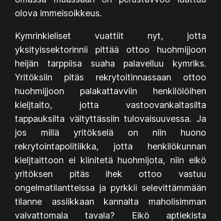
olova immeisoikkeus.
Kymrinkieliset vuattiit nyt, jotta
yksityissektorinnii pittää ottoo huohmijjoon
heijän tarppiisa suaha palavelluu kymriks.
Yritöksiin pitäs rekrytoitinnassaan ottoo
huohmijjoon palakattavviin henkilölöihen
kieljtaito, jotta vastoovankaltasilta
tappauksilta vältyttässiin tulovaisuuvessa. Ja
jos millä yritökselä on niin huono
rekrytointapolitiikka, jotta henkilökunnan
kieljtaittoon ei kiinitetä huohmijota, niin eikö
yritöksen pitäs ihek ottoo vastuu
ongelmatilantteissa ja pyrkkii selevittämmään
tilanne assiikkaan kannalta maholisimman
vaivattomala tavala? Eikö aptiekista