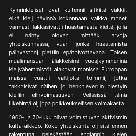
Kymrinkieliset ovat kuitennii sitkiitä väkkii,
eikä kielj hävinnä kokonnaan vaikka monet
varmasti lakkasivattii huastamasta kieltä, jolla
ei nähty olovan mittääk arvoja
yhteiskunnassa, vuan jonka huastamista
päinvastonj piettiin epätoivottavana. Toisen
mualimansuan jäläkkeisinä vuosjkymmeninä
kieljvähemmistöt alakovat monissa Eurroopan
maissa vuattii valtijolta toimmii, jotka
takkoisivat näihen jo henkhieverriin piestyin
kielliin elinvoimasuuven. Veilssissä tämä
liikehintä olj jopa poikkeuksellisen voimakasta.
1960- ja 70-luku olivat voimistuvan aktivismin
kulta-aikkoo. Koko yhteiskunta olj sitä ennen
rakentuna pelekästään englannin kielen