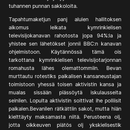
tuhannen punnan sakkoloita.
Tapahtumaketjun panj alulen hallitoksen
aikomus leikata kymrinkielisen
televisijokanavan rahotosta jopa 94%:la ja
yhistee sen lähetökset jonnii BBC:n kanavan
ohjelmistoon. Käytännössä tämä ois
tarkottana kymrinkielisen televisijotarjonnan
romahusta lähes olemattommiin. Bevan
murttautu rotestiks paikalisen kansaneustajan
toimistoon yhessä toisen aktivistin kansa ja
mualas sissään piässöytä iskulausseita
seinilen. Lopulta aktivistin soittivat ihe polliisit
paikalen.Bevanilen rätkättiin sakot, mutta hiän
kielttäyty maksamasta niitä. Perusteena olj,
jotta oikkeuven piätös olj ykskielisestik