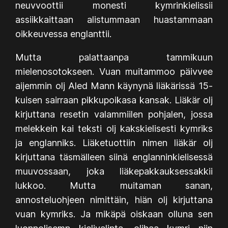
neuvvoottii monesti kymrinkielissii
assiikkaittaan alistummaan huastammaan
oikkeuvessa englanttii.
Mutta palattaanpa tammikuun
mielenosotokseen. Vuan muitammoo päivvee
aijemmin olj Aled Mann käynynä liäkärissä 15-
kuisen sairraan pikkupoikasa kansak. Liäkär olj
kirjuttana resetin valammiilen pohjalen, jossa
melekkein kai teksti olj kakskielisesti kymriks
ja englanniks. Liäketuottiin nimen liäkär olj
kirjuttana täsmälleen siinä englanninkielisessä
muuvossaan, joka liäkepakkauksessakkii
lukkoo. Mutta muitaman sanan,
annosteluohjeen nimittäin, hiän olj kirjuttana
vuan kymriks. Ja mikäpä oiskaan olluna sen