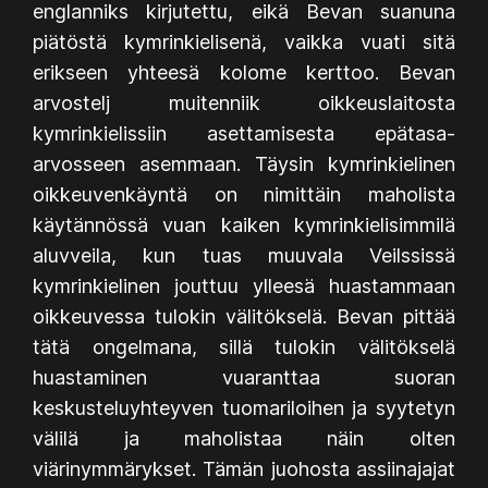
englanniks kirjutettu, eikä Bevan suanuna
piätöstä kymrinkielisenä, vaikka vuati sitä
erikseen yhteesä kolome kerttoo. Bevan
arvostelj muitenniik oikkeuslaitosta
kymrinkielissiin asettamisesta epätasa-
arvosseen asemmaan. Täysin kymrinkielinen
oikkeuvenkäyntä on nimittäin maholista
käytännössä vuan kaiken kymrinkielisimmilä
aluvveila, kun tuas muuvala Veilssissä
kymrinkielinen jouttuu ylleesä huastammaan
oikkeuvessa tulokin välitökselä. Bevan pittää
tätä ongelmana, sillä tulokin välitökselä
huastaminen vuaranttaa suoran
keskusteluyhteyven tuomariloihen ja syytetyn
välilä ja maholistaa näin olten
viärinymmärykset. Tämän juohosta assiinajajat