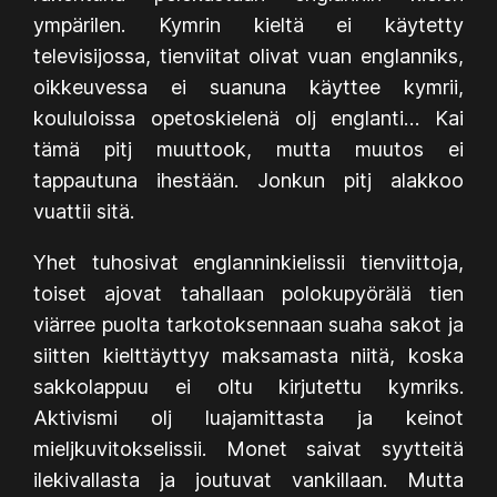
ympärilen. Kymrin kieltä ei käytetty
televisijossa, tienviitat olivat vuan englanniks,
oikkeuvessa ei suanuna käyttee kymrii,
koululoissa opetoskielenä olj englanti… Kai
tämä pitj muuttook, mutta muutos ei
tappautuna ihestään. Jonkun pitj alakkoo
vuattii sitä.
Yhet tuhosivat englanninkielissii tienviittoja,
toiset ajovat tahallaan polokupyörälä tien
viärree puolta tarkotoksennaan suaha sakot ja
siitten kielttäyttyy maksamasta niitä, koska
sakkolappuu ei oltu kirjutettu kymriks.
Aktivismi olj luajamittasta ja keinot
mieljkuvitokselissii. Monet saivat syytteitä
ilekivallasta ja joutuvat vankillaan. Mutta