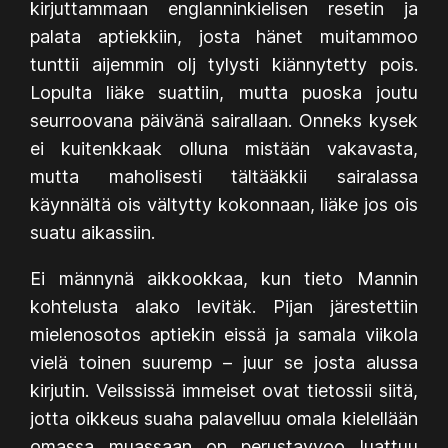
kirjuttammaan englanninkielisen resetin ja
palata aptiekkiin, josta hänet muitammoo
tunttii aijemmin olj tylysti kiännytetty pois.
Lopulta liäke suattiin, mutta puoska joutu
seurroovana päivänä sairallaan. Onneks kysek
ei kuitenkkaak olluna mistään vakavasta,
mutta maholisesti tältääkkii sairalassa
käynnältä ois vältytty kokonnaan, liäke jos ois
suatu aikassiin.
Ei männynä aikkookkaa, kun tieto Mannin
kohtelusta alako levitäk. Pijan järestettiin
mielenosotos aptiekin eissä ja samala viikola
vielä toinen suuremp – juur se josta alussa
kirjutin. Veilssissä immeiset ovat tietossii siitä,
jotta oikkeus suaha palavelluu omala kielellään
omassa muassaan on perustavvoo luattuu