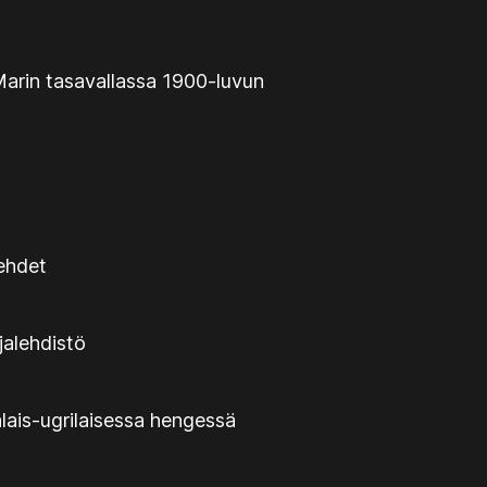
arin tasavallassa 1900-luvun
lehdet
jalehdistö
lais-ugrilaisessa hengessä