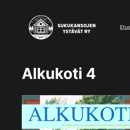
Etu
Alkukoti 4