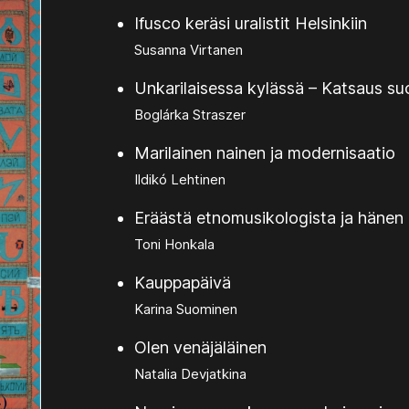
Ifusco keräsi uralistit Helsinkiin
Susanna Virtanen
Unkarilaisessa kylässä – Katsaus suom
Boglárka Straszer
Marilainen nainen ja modernisaatio
Ildikó Lehtinen
Eräästä etnomusikologista ja hänen
Toni Honkala
Kauppapäivä
Karina Suominen
Olen venäjäläinen
Natalia Devjatkina