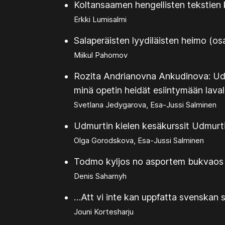
Koltansaamen hengellisten tekstien
Erkki Lumisalmi
Salaperäisten lyydiläisten heimo (os
Miikul Pahomov
Rozita Andrianovna Ankudinova: Udm
minä opetin heidät esiintymään laval
Svetlana Jedygarova, Esa-Jussi Salminen
Udmurtin kielen kesäkurssit Udmurt
Olga Gorodskova, Esa-Jussi Salminen
Todmo kyljos no asportem bukvaos =
Denis Saharnyh
…Att vi inte kan uppfatta svenskan 
Jouni Kortesharju