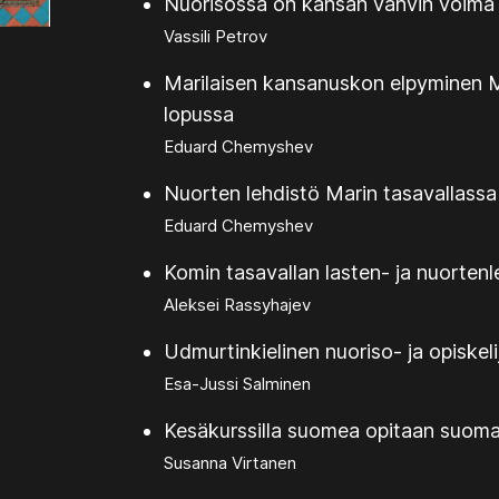
Nuorisossa on kansan vahvin voima
Vassili Petrov
Marilaisen kansanuskon elpyminen M
lopussa
Eduard Chemyshev
Nuorten lehdistö Marin tasavallassa
Eduard Chemyshev
Komin tasavallan lasten- ja nuorten
Aleksei Rassyhajev
Udmurtinkielinen nuoriso- ja opiskeli
Esa-Jussi Salminen
Kesäkurssilla suomea opitaan suoma
Susanna Virtanen