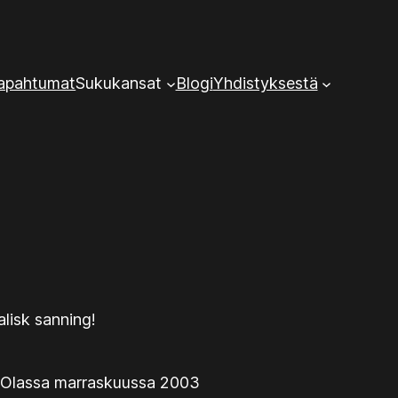
tapahtumat
Sukukansat
Blogi
Yhdistyksestä
alisk sanning!
Olassa marraskuussa 2003