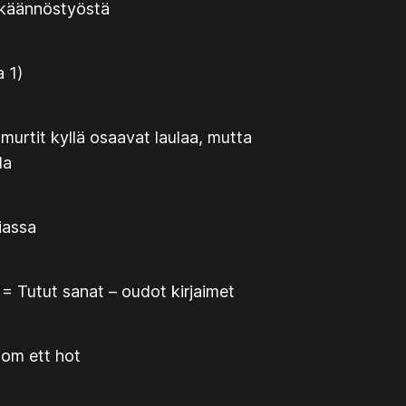
 käännöstyöstä
a 1)
urtit kyllä osaavat laulaa, mutta
la
iassa
 Tutut sanat – oudot kirjaimet
som ett hot