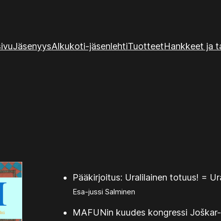
sivu
Jäsenyys
Alkukoti-jäsenlehti
Tuotteet
Hankkeet ja 
Pääkirjoitus: Uralilainen totuus! = Ur
Esa-jussi Salminen
MAFUNin kuudes kongressi Joškar-