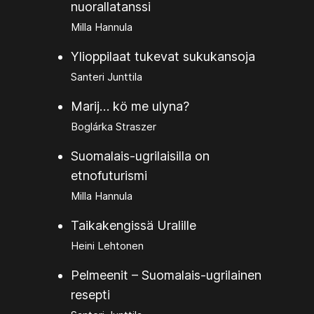
nuorallatanssi
Milla Hannula
Ylioppilaat tukevat sukukansoja
Santeri Junttila
Marij… kö me ulyna?
Boglárka Straszer
Suomalais-ugrilaisilla on
etnofuturismi
Milla Hannula
Taikakengissä Uralille
Heini Lehtonen
Pelmeenit – Suomalais-ugrilainen
resepti