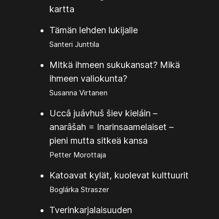
kartta
Tämän lehden lukijalle
Santeri Junttila
Mitkä ihmeen sukukansat? Mikä
ihmeen valiokunta?
Susanna Virtanen
Uccâ juávhuš šiev kieláin –
anarâšah = Inarinsaamelaiset –
pieni mutta sitkeä kansa
Petter Morottaja
Katoavat kylät, kuolevat kulttuurit
Boglárka Straszer
Tverinkarjalaisuuden