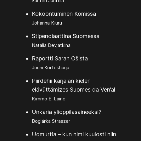
Santeri Junttila
Kokoontuminen Komissa
Johanna Kiuru
Stipendiaattina Suomessa
Natalia Devjatkina
Raportti Saran Ošista
Jouni Kortesharju
Piirdehii karjalan kielen
elävüttämizes Suomes da Ven’al
Kimmo E. Laine
Unkaria ylioppilasaineeksi?
Boglárka Straszer
Udmurtia – kun nimi kuulosti niin